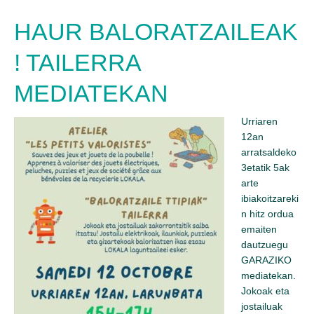
HAUR BALORATZAILEAK
! TAILERRA
MEDIATEKAN
Urriaren
12an
arratsaldeko
3etatik 5ak
arte
ibiakoitzareki
n hitz ordua
emaiten
dautzuegu
GARAZIKO
mediatekan.
Jokoak eta
jostailuak