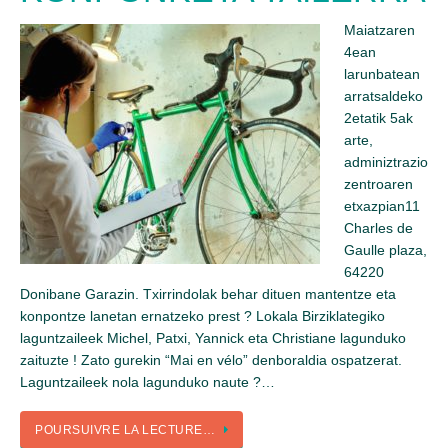
Maiatzaren
4ean
larunbatean
arratsaldeko
2etatik 5ak
arte,
adminiztrazio
zentroaren
etxazpian11
Charles de
Gaulle plaza,
64220
Donibane Garazin. Txirrindolak behar dituen mantentze eta
konpontze lanetan ernatzeko prest ? Lokala Birziklategiko
laguntzaileek Michel, Patxi, Yannick eta Christiane lagunduko
zaituzte ! Zato gurekin “Mai en vélo” denboraldia ospatzerat.
Laguntzaileek nola lagunduko naute ?…
POURSUIVRE LA LECTURE…