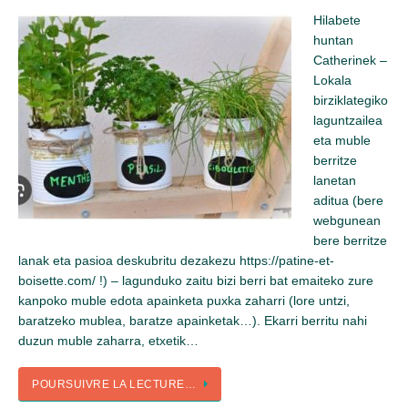
Hilabete
huntan
Catherinek –
Lokala
birziklategiko
laguntzailea
eta muble
berritze
lanetan
aditua (bere
webgunean
bere berritze
lanak eta pasioa deskubritu dezakezu https://patine-et-
boisette.com/ !) – lagunduko zaitu bizi berri bat emaiteko zure
kanpoko muble edota apainketa puxka zaharri (lore untzi,
baratzeko mublea, baratze apainketak…). Ekarri berritu nahi
duzun muble zaharra, etxetik…
POURSUIVRE LA LECTURE…