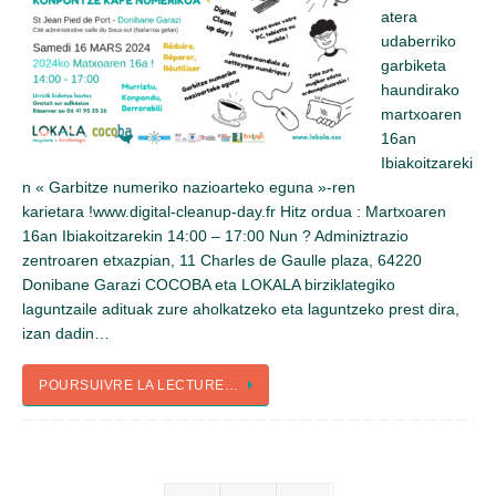
atera
udaberriko
garbiketa
haundirako
martxoaren
16an
Ibiakoitzareki
n « Garbitze numeriko nazioarteko eguna »-ren
karietara !www.digital-cleanup-day.fr Hitz ordua : Martxoaren
16an Ibiakoitzarekin 14:00 – 17:00 Nun ? Adminiztrazio
zentroaren etxazpian, 11 Charles de Gaulle plaza, 64220
Donibane Garazi COCOBA eta LOKALA birziklategiko
laguntzaile adituak zure aholkatzeko eta laguntzeko prest dira,
izan dadin…
POURSUIVRE LA LECTURE…