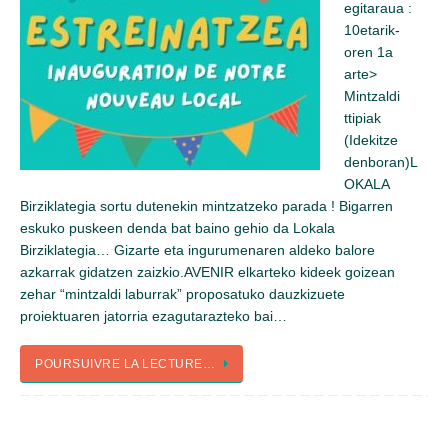
egitaraua :
10etarik-
oren 1a
arte>
Mintzaldi
ttipiak
(Idekitze
denboran)L
OKALA
Birziklategia sortu dutenekin mintzatzeko parada ! Bigarren
eskuko puskeen denda bat baino gehio da Lokala
Birziklategia… Gizarte eta ingurumenaren aldeko balore
azkarrak gidatzen zaizkio.AVENIR elkarteko kideek goizean
zehar “mintzaldi laburrak” proposatuko dauzkizuete
proiektuaren jatorria ezagutarazteko bai…
POURSUIVRE LA LECTURE…