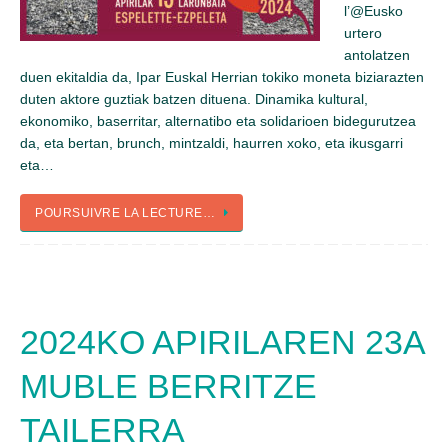
l’@Eusko
urtero
antolatzen
duen ekitaldia da, Ipar Euskal Herrian tokiko moneta biziarazten
duten aktore guztiak batzen dituena. Dinamika kultural,
ekonomiko, baserritar, alternatibo eta solidarioen bidegurutzea
da, eta bertan, brunch, mintzaldi, haurren xoko, eta ikusgarri
eta…
POURSUIVRE LA LECTURE…
2024KO APIRILAREN 23A
MUBLE BERRITZE
TAILERRA