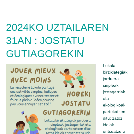
2024KO UZTAILAREN
31AN : JOSTATU
GUTIAGOREKIN
Lokala
birziklategiak
jarduera
sinpleak,
jostagarriak
eta
ekologikoak
partekatzen
ditu: zatoz
ideiak
entseatzera