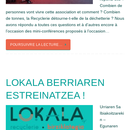
Combien de
personnes vont vivre cette association et comment ? Combien
de tonnes, la Recyclerie détourne-t-elle de la déchetterie ? Nous
avons répondu a toutes ces questions et à d’autres encore à
l’occasion des mini-conférences proposés à l’occasion…
POURSUIVRE LA LECTURE…
LOKALA BERRIAREN
ESTREINATZEA !
Urriaren 5a
Ibiakoitzareki
n –
Egunaren