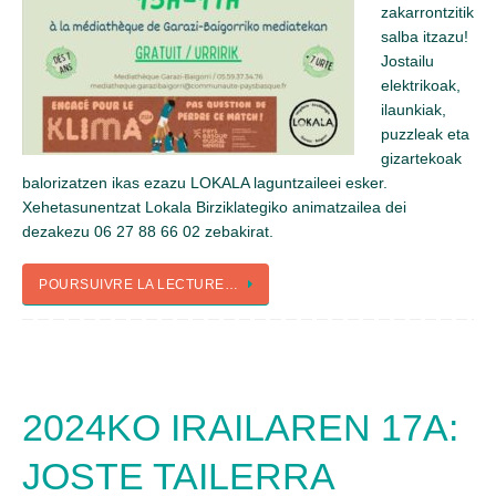
zakarrontzitik
salba itzazu!
Jostailu
elektrikoak,
ilaunkiak,
puzzleak eta
gizartekoak
balorizatzen ikas ezazu LOKALA laguntzaileei esker.
Xehetasunentzat Lokala Birziklategiko animatzailea dei
dezakezu 06 27 88 66 02 zebakirat.
POURSUIVRE LA LECTURE…
2024KO IRAILAREN 17A:
JOSTE TAILERRA