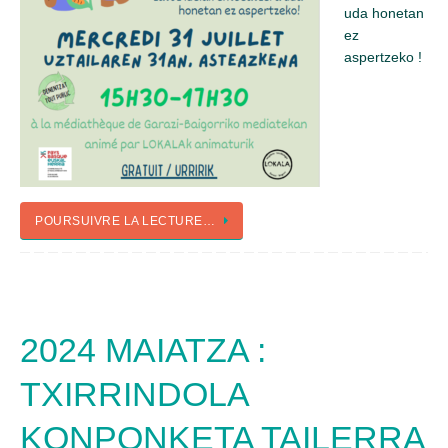
uda honetan
ez
aspertzeko !
POURSUIVRE LA LECTURE…
2024 MAIATZA :
TXIRRINDOLA
KONPONKETA TAILERRA