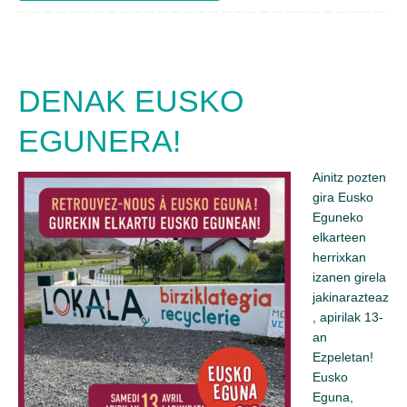
DENAK EUSKO
EGUNERA!
Ainitz pozten
gira Eusko
Eguneko
elkarteen
herrixkan
izanen girela
jakinarazteaz
, apirilak 13-
an
Ezpeletan!
Eusko
Eguna,