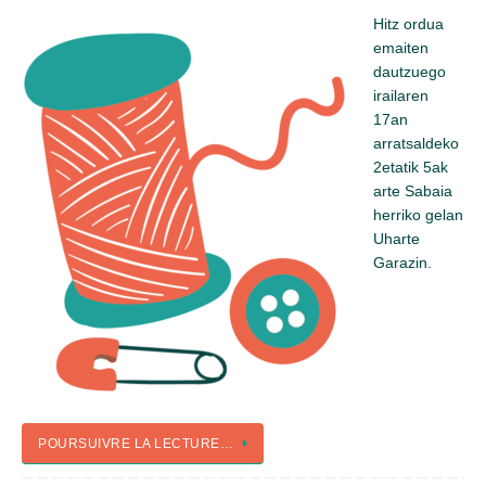
Hitz ordua
emaiten
dautzuego
irailaren
17an
arratsaldeko
2etatik 5ak
arte Sabaia
herriko gelan
Uharte
Garazin.
POURSUIVRE LA LECTURE…