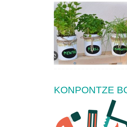
KONPONTZE B