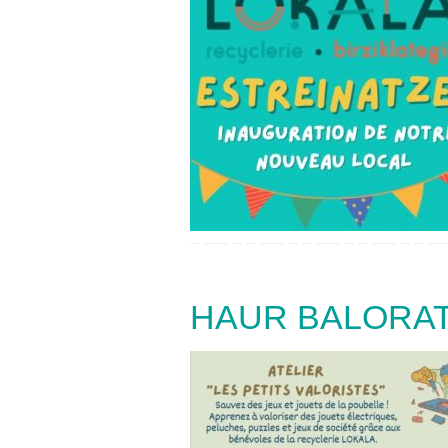
HAUR BALORAT