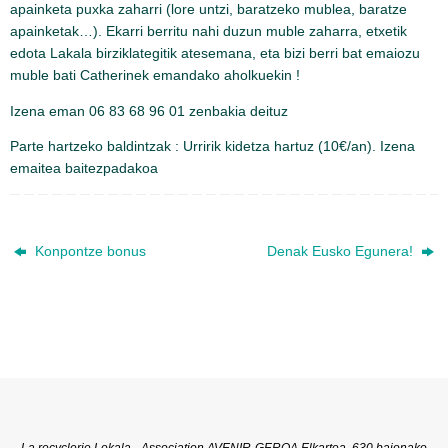
apainketa puxka zaharri (lore untzi, baratzeko mublea, baratze
apainketak…). Ekarri berritu nahi duzun muble zaharra, etxetik
edota Lakala birziklategitik atesemana, eta bizi berri bat emaiozu
muble bati Catherinek emandako aholkuekin !
Izena eman 06 83 68 96 01 zenbakia deituz
Parte hartzeko baldintzak : Urririk kidetza hartuz (10€/an). Izena
emaitea baitezpadakoa
Konpontze bonus
Denak Eusko Egunera!
La recyclerie Lokala - Association AVENIR-GEROA Elkartea, 630 baionako