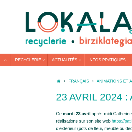
Passer
au
contenu
PASSER
⌂
RECYCLERIE
ACTUALITÉS
INFOS PRATIQUES
AU
CONTENU
ACCUEIL
FRANÇAIS
ANIMATIONS ET 
23 AVRIL 2024 
Ce
mardi 23 avril
après-midi Catherine 
réalisations sur son site web
https://pat
d’extérieur (pots de fleur, meuble ou d