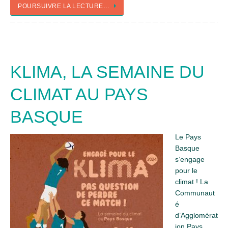
POURSUIVRE LA LECTURE…
KLIMA, LA SEMAINE DU
CLIMAT AU PAYS
BASQUE
Le Pays
Basque
s’engage
pour le
climat ! La
Communaut
é
d’Agglomérat
ion Pays