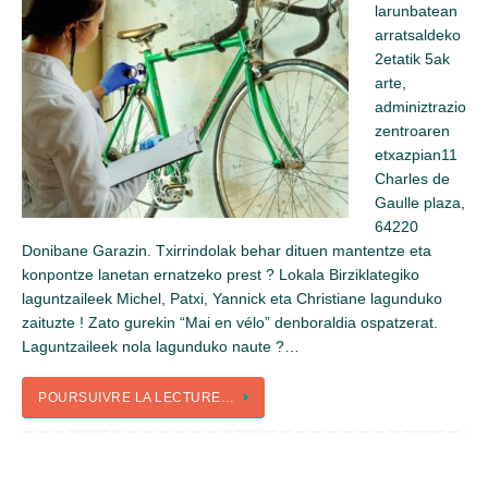
larunbatean
arratsaldeko
2etatik 5ak
arte,
adminiztrazio
zentroaren
etxazpian11
Charles de
Gaulle plaza,
64220
Donibane Garazin. Txirrindolak behar dituen mantentze eta
konpontze lanetan ernatzeko prest ? Lokala Birziklategiko
laguntzaileek Michel, Patxi, Yannick eta Christiane lagunduko
zaituzte ! Zato gurekin “Mai en vélo” denboraldia ospatzerat.
Laguntzaileek nola lagunduko naute ?…
POURSUIVRE LA LECTURE…