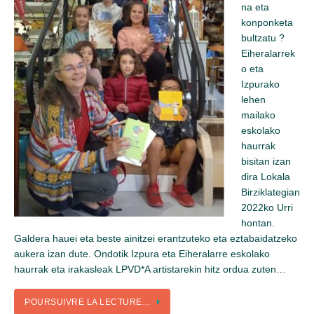
na eta
konponketa
bultzatu ?
Eiheralarrek
o eta
Izpurako
lehen
mailako
eskolako
haurrak
bisitan izan
dira Lokala
Birziklategian
2022ko Urri
hontan.
Galdera hauei eta beste ainitzei erantzuteko eta eztabaidatzeko
aukera izan dute. Ondotik Izpura eta Eiheralarre eskolako
haurrak eta irakasleak LPVD*A artistarekin hitz ordua zuten…
POURSUIVRE LA LECTURE…