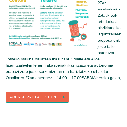
27an
arratsaldeko
2etatik 5ak
arte Lokala
birziklategiko
laguntzaileak
proposaturik
joste tailer
batentzat !
Josteko makina baliatzen ikasi nahi ? Maite eta Alice
laguntzaileekin lehen irakaspenak ikas itzazu eta autonomia
erabazi zure joste sorkuntzetan eta hariztatzeko oihaletan.
Otsailaren 27an asteartez – 14:00 – 17:00SABAIA herriko gelan,
…
POURSUIVRE LA LECTURE…