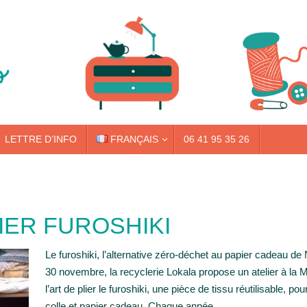
LETTRE D’INFO
FRANÇAIS
06 41 95 35 26
LIER FUROSHIKI
Le furoshiki, l’alternative zéro-déchet au papier cadeau de
30 novembre, la recyclerie Lokala propose un atelier à l
l’art de plier le furoshiki, une pièce de tissu réutilisable, p
colle et papier cadeau. Chaque année,…