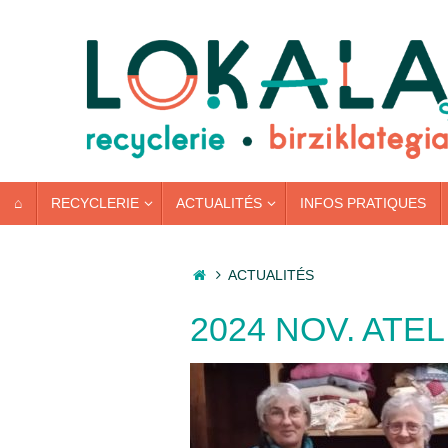
Passer
au
contenu
PASSER
⌂
RECYCLERIE
ACTUALITÉS
INFOS PRATIQUES
AU
CONTENU
ACCUEIL
ACTUALITÉS
2024 NOV. ATE