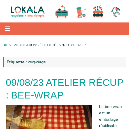
Passer
au
contenu
ACCUEIL
PUBLICATIONS ÉTIQUETÉES "RECYCLAGE"
Étiquette :
recyclage
09/08/23 ATELIER RÉCUP
: BEE-WRAP
Le bee wrap
est un
emballage
réutilisable