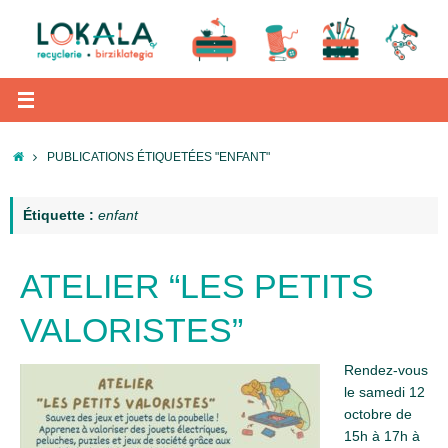
Passer
au
contenu
ACCUEIL
PUBLICATIONS ÉTIQUETÉES "ENFANT"
Étiquette :
enfant
ATELIER “LES PETITS
VALORISTES”
Rendez-vous
le samedi 12
octobre de
15h à 17h à