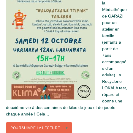
la
Médiathèque
de GARAZI
pour un
atelier en
famille
(enfants à
partir de
7ans
accompagné
s d’un
adulte).La
Recyclerie
LOKALA test,
répare et
donne une
deuxième vie à des centaines de kilos de jeux et de jouets
chaque année ! Cela…
POURSUIVRE LA LECTURE…