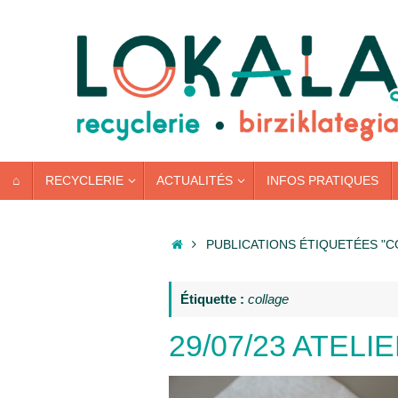
Passer
au
contenu
PASSER
⌂
RECYCLERIE
ACTUALITÉS
INFOS PRATIQUES
AU
CONTENU
ACCUEIL
PUBLICATIONS ÉTIQUETÉES "C
Étiquette :
collage
29/07/23 ATEL