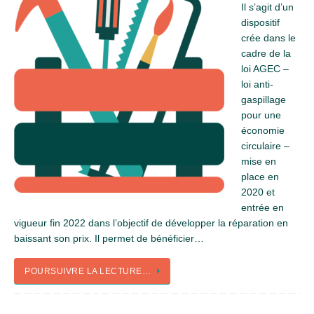
Il s’agit d’un
dispositif
crée dans le
cadre de la
loi AGEC –
loi anti-
gaspillage
pour une
économie
circulaire –
mise en
place en
2020 et
entrée en
vigueur fin 2022 dans l’objectif de développer la réparation en
baissant son prix. Il permet de bénéficier…
POURSUIVRE LA LECTURE…