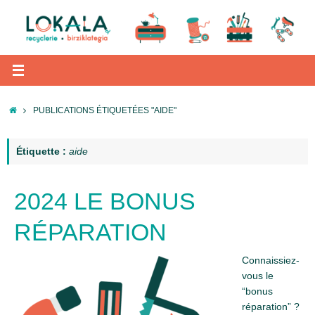
Passer
au
contenu
ACCUEIL
PUBLICATIONS ÉTIQUETÉES "AIDE"
Étiquette :
aide
2024 LE BONUS
RÉPARATION
Connaissiez-
vous le
“bonus
réparation” ?