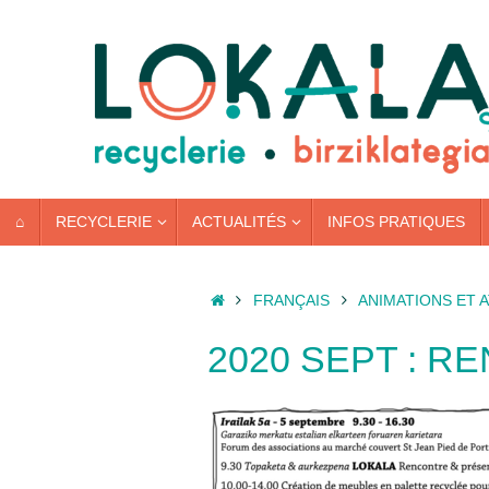
Passer
au
contenu
PASSER
⌂
RECYCLERIE
ACTUALITÉS
INFOS PRATIQUES
AU
CONTENU
ACCUEIL
FRANÇAIS
ANIMATIONS ET 
2020 SEPT : 