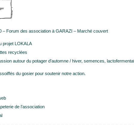
0 – Forum des association à GARAZI – Marché couvert
du projet LOKALA
ttes recyclées
cussion autour du potager d’automne / hiver, semences, lactoferment
oiffés du gosier pour soutenir notre action.
web
eterie de l’association
al