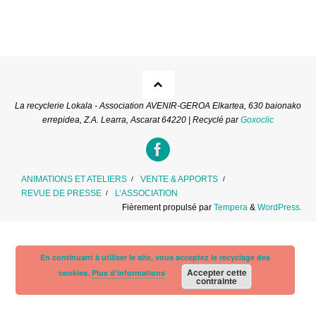
La recyclerie Lokala - Association AVENIR-GEROA Elkartea, 630 baionako
errepidea, Z.A. Learra, Ascarat 64220 | Recyclé par
Goxoclic
ANIMATIONS ET ATELIERS
VENTE & APPORTS
REVUE DE PRESSE
L’ASSOCIATION
Fièrement propulsé par
Tempera
&
WordPress.
En continuant à utiliser le site, vous acceptez le recyclage des
Accepter cette
cookies.
Plus d’informations
contrainte