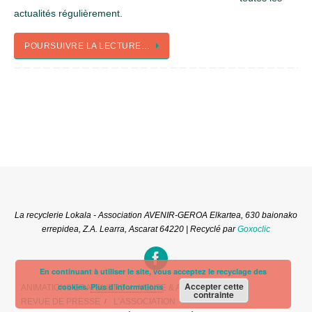
actualités régulièrement.
POURSUIVRE LA LECTURE…
La recyclerie Lokala - Association AVENIR-GEROA Elkartea, 630 baionako
errepidea, Z.A. Learra, Ascarat 64220 | Recyclé par
Goxoclic
En continuant à utiliser le site, vous acceptez le recyclage des
Accepter cette
cookies.
Plus d’informations
ANIMATIONS ET ATELIERS
VENTE & APPORTS
contrainte
REVUE DE PRESSE
L’ASSOCIATION