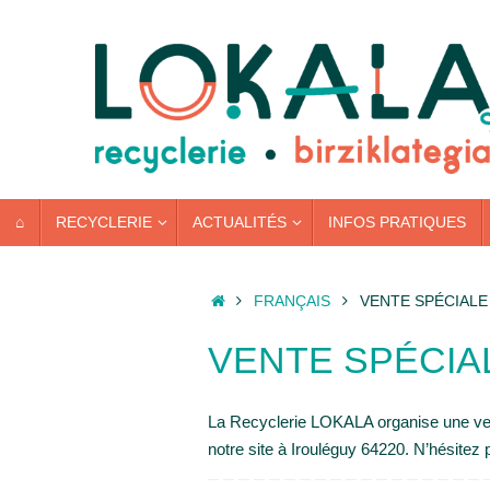
Passer
au
contenu
PASSER
⌂
RECYCLERIE
ACTUALITÉS
INFOS PRATIQUES
AU
CONTENU
ACCUEIL
FRANÇAIS
VENTE SPÉCIALE
VENTE SPÉCIA
La Recyclerie LOKALA organise une vent
notre site à Irouléguy 64220. N’hésitez p